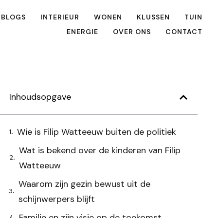
 BLOGS
INTERIEUR
WONEN
KLUSSEN
TUIN
ENERGIE
OVER ONS
CONTACT
Inhoudsopgave
Wie is Filip Watteeuw buiten de politiek
Wat is bekend over de kinderen van Filip
Watteeuw
Waarom zijn gezin bewust uit de
schijnwerpers blijft
Familie en zijn visie op de toekomst