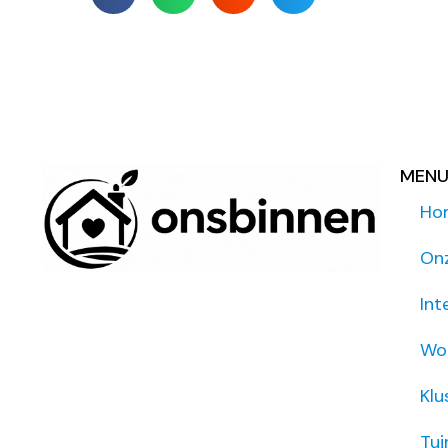
MEN
Ho
On
Int
Wo
Klu
Tui