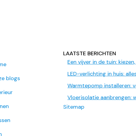
U
LAATSTE BERICHTEN
Een vijver in de tuin: kiez
me
LED-verlichting in huis: al
ze blogs
Warmtepomp installeren: vo
erieur
Vloerisolatie aanbrengen: 
nen
Sitemap
ssen
n