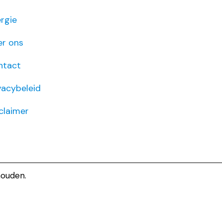
rgie
er ons
ntact
vacybeleid
claimer
houden.